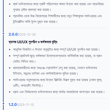
ব্যর্থ ডাউনলোডের জন্য ত্রুটি পরিচালনার ক্ষমতা উন্নত করা হয়েছে এবং স্বয়ংক্রিয়
পুনরায় চেষ্টার ব্যবস্থা করা হয়েছে।
প্রাথমিক থেকে উচ্চ বিদ্যালয়ের শিক্ষার্থীদের জন্য নতুন শিক্ষামূলক সফটওয়্যার এবং
ইন্টারেক্টিভ লার্নিং টুলস যুক্ত করা হয়েছে।
2.0.0
2025-12-30
ব্যাপক UI/UX পুনর্গঠন ও কর্মক্ষমতা বৃদ্ধি
আধুনিক ডিজাইন ও উন্নত অনুভূতির জন্য সম্পূর্ণ UI/UX পুনর্গঠন করা হয়েছে।
সম্পূর্ণ প্ল্যাটফর্ম জুড়ে কর্মক্ষমতা উল্লেখযোগ্যভাবে অপ্টিমাইজ করা হয়েছে, যা দ্রুত
লোডিং নিশ্চিত করে।
ব্যবহারকারীদের জন্য 'mcw প্রোফাইল' চালু করা হয়েছে, যেখানে ডাউনলোড
ইতিহাস, পছন্দের তালিকা এবং কাস্টমাইজেশন সুবিধা রয়েছে।
সফটওয়্যার অনুসন্ধানের জন্য উন্নত ফিল্টারিং বিকল্প যুক্ত করা হয়েছে (যেমন মূল্য,
রেটিং, অপারেটিং সিস্টেম)।
দ্রুত এবং নির্ভরযোগ্য ডাউনলোডের জন্য সার্ভার অবকাঠামো আপগ্রেড করা হয়েছে।
1.2.0
2025-11-15