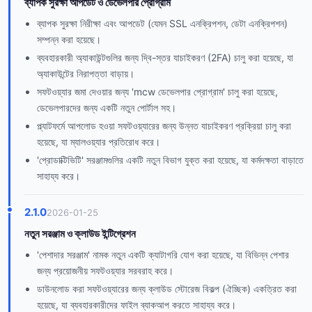
ব্যাপক সুরক্ষা আপডেট ও ডেভেলপার প্রোগ্রাম
ব্যাপক সুরক্ষা নিরীক্ষা এবং আপডেট (যেমন SSL এনক্রিপশন, ডেটা এনক্রিপশন)
সম্পন্ন করা হয়েছে।
ব্যবহারকারী অ্যাকাউন্টগুলির জন্য দ্বি-স্তর যাচাইকরণ (2FA) চালু করা হয়েছে, যা
অ্যাকাউন্টের নিরাপত্তা বাড়ায়।
সফটওয়্যার জমা দেওয়ার জন্য 'mcw ডেভেলপার প্রোগ্রাম' চালু করা হয়েছে,
ডেভেলপারদের জন্য একটি নতুন পোর্টাল সহ।
প্ল্যাটফর্মে আপলোড হওয়া সফটওয়্যারের জন্য উন্নত যাচাইকরণ প্রক্রিয়া চালু করা
হয়েছে, যা ম্যালওয়্যার প্রতিরোধ করে।
'প্রোডাক্টিভিটি' সরঞ্জামগুলির একটি নতুন বিভাগ যুক্ত করা হয়েছে, যা কর্মদক্ষতা বাড়াতে
সাহায্য করে।
2.1.0
2026-01-25
নতুন সরঞ্জাম ও ক্লাউড ইন্টিগ্রেশন
'পেশাদার সরঞ্জাম' নামক নতুন একটি ক্যাটাগরি যোগ করা হয়েছে, যা বিভিন্ন পেশার
জন্য প্রয়োজনীয় সফটওয়্যার সরবরাহ করে।
ডাউনলোড করা সফটওয়্যারের জন্য ক্লাউড স্টোরেজ বিকল্প (ঐচ্ছিক) একত্রিত করা
হয়েছে, যা ব্যবহারকারীদের ফাইল ব্যাকআপ করতে সাহায্য করে।