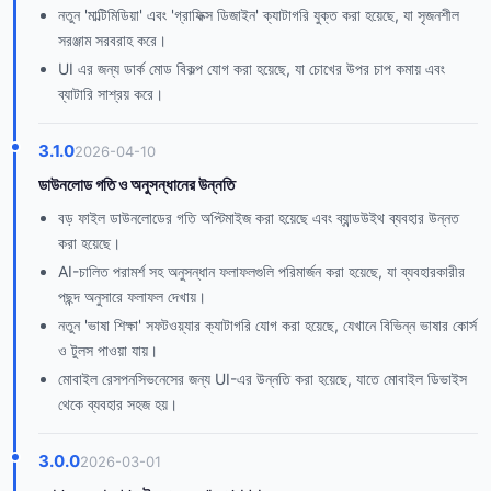
নতুন 'মাল্টিমিডিয়া' এবং 'গ্রাফিক্স ডিজাইন' ক্যাটাগরি যুক্ত করা হয়েছে, যা সৃজনশীল
সরঞ্জাম সরবরাহ করে।
UI এর জন্য ডার্ক মোড বিকল্প যোগ করা হয়েছে, যা চোখের উপর চাপ কমায় এবং
ব্যাটারি সাশ্রয় করে।
3.1.0
2026-04-10
ডাউনলোড গতি ও অনুসন্ধানের উন্নতি
বড় ফাইল ডাউনলোডের গতি অপ্টিমাইজ করা হয়েছে এবং ব্যান্ডউইথ ব্যবহার উন্নত
করা হয়েছে।
AI-চালিত পরামর্শ সহ অনুসন্ধান ফলাফলগুলি পরিমার্জন করা হয়েছে, যা ব্যবহারকারীর
পছন্দ অনুসারে ফলাফল দেখায়।
নতুন 'ভাষা শিক্ষা' সফটওয়্যার ক্যাটাগরি যোগ করা হয়েছে, যেখানে বিভিন্ন ভাষার কোর্স
ও টুলস পাওয়া যায়।
মোবাইল রেসপনসিভনেসের জন্য UI-এর উন্নতি করা হয়েছে, যাতে মোবাইল ডিভাইস
থেকে ব্যবহার সহজ হয়।
3.0.0
2026-03-01