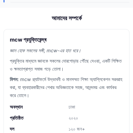
আমাদের সম্পর্কে
mcw প্রযুক্তিকেন্দ্ৰ
জ্ঞান হোক সকলের সঙ্গী, mcw-এর হাত ধরে।
প্রযুক্তির মাধ্যমে জ্ঞানকে সকলের দোরগোড়ায় পৌঁছে দেওয়া, একটি শিক্ষিত
ও ক্ষমতাপ্রাপ্ত সমাজ গড়ে তোলা।
মিশন:
mcw প্ল্যাটফর্মে উদ্ভাবনী ও মানসম্মত শিক্ষা অ্যাপ্লিকেশন সরবরাহ
করা, যা ব্যবহারকারীদের শেখার অভিজ্ঞতাকে সহজ, আনন্দময় এবং কার্যকর
করে তোলে।
অবস্থান
ঢাকা
প্রতিষ্ঠিত
২০২০
দল
১২০ জন+