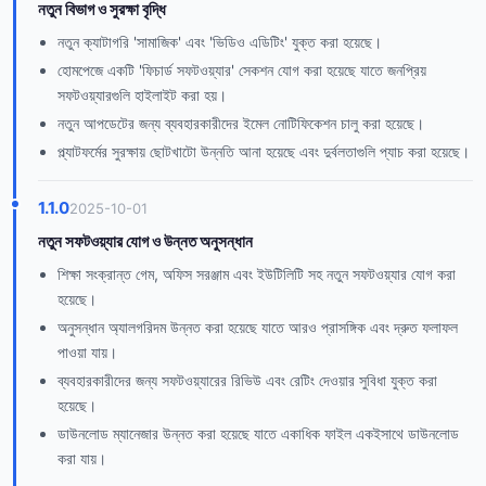
নতুন বিভাগ ও সুরক্ষা বৃদ্ধি
নতুন ক্যাটাগরি 'সামাজিক' এবং 'ভিডিও এডিটিং' যুক্ত করা হয়েছে।
হোমপেজে একটি 'ফিচার্ড সফটওয়্যার' সেকশন যোগ করা হয়েছে যাতে জনপ্রিয়
সফটওয়্যারগুলি হাইলাইট করা হয়।
নতুন আপডেটের জন্য ব্যবহারকারীদের ইমেল নোটিফিকেশন চালু করা হয়েছে।
প্ল্যাটফর্মের সুরক্ষায় ছোটখাটো উন্নতি আনা হয়েছে এবং দুর্বলতাগুলি প্যাচ করা হয়েছে।
1.1.0
2025-10-01
নতুন সফটওয়্যার যোগ ও উন্নত অনুসন্ধান
শিক্ষা সংক্রান্ত গেম, অফিস সরঞ্জাম এবং ইউটিলিটি সহ নতুন সফটওয়্যার যোগ করা
হয়েছে।
অনুসন্ধান অ্যালগরিদম উন্নত করা হয়েছে যাতে আরও প্রাসঙ্গিক এবং দ্রুত ফলাফল
পাওয়া যায়।
ব্যবহারকারীদের জন্য সফটওয়্যারের রিভিউ এবং রেটিং দেওয়ার সুবিধা যুক্ত করা
হয়েছে।
ডাউনলোড ম্যানেজার উন্নত করা হয়েছে যাতে একাধিক ফাইল একইসাথে ডাউনলোড
করা যায়।