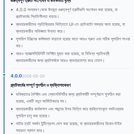
গুরুত্বপূর্ণ ত্রুটি সংশোধন ও কর্মক্ষমতা বৃদ্ধি
4.0.0 সংস্করণ থেকে উদ্ভূত গুরুত্বপূর্ণ ত্রুটিগুলি সংশোধন করা হয়েছে, যা
প্ল্যাটফর্মের স্থিতিশীলতা বাড়ায়।
ব্যবহারকারীদের প্রতিক্রিয়ার ভিত্তিতে UI-তে ছোটখাটো সমন্বয় আনা হয়েছে, যা
ব্যবহারকারীর অভিজ্ঞতা উন্নত করে।
সুপারিশ ইঞ্জিনের কর্মক্ষমতা বাড়ানো হয়েছে যাতে আরও দ্রুত এবং সঠিক সুপারিশ পাওয়া
যায়।
আরও অ্যাক্সেসিবিলিটি বৈশিষ্ট্য যুক্ত করা হয়েছে, যা বিভিন্ন প্রতিবন্ধী
ব্যবহারকারীদের জন্য প্ল্যাটফর্মকে আরও ব্যবহারযোগ্য করে তোলে।
4.0.0
2026-05-20
প্ল্যাটফর্মের সম্পূর্ণ পুনর্গঠন ও ব্যক্তিগতকরণ
ভবিষ্যতের বৈশিষ্ট্য এবং স্কেলেবিলিটির জন্য প্ল্যাটফর্মটি সম্পূর্ণরূপে পুনর্গঠন করা
হয়েছে, একটি নতুন আর্কিটেকচার সহ।
ব্যবহারকারীর কার্যকলাপ এবং পছন্দের উপর ভিত্তি করে ব্যক্তিগতকৃত সফটওয়্যার
সুপারিশ চালু করা হয়েছে।
লাইভ চ্যাট সমর্থন ইন্টিগ্রেশন যোগ করা হয়েছে, যা ব্যবহারকারীদের রিয়েল-টাইম
সহায়তা প্রদান করে।