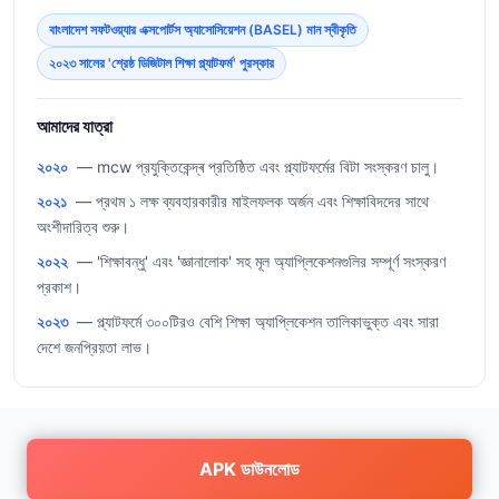
বাংলাদেশ সফটওয়্যার এক্সপোর্টস অ্যাসোসিয়েশন (BASEL) মান স্বীকৃতি
২০২৩ সালের 'শ্রেষ্ঠ ডিজিটাল শিক্ষা প্ল্যাটফর্ম' পুরস্কার
আমাদের যাত্রা
২০২০
— mcw প্রযুক্তিকেন্দ্ৰ প্রতিষ্ঠিত এবং প্ল্যাটফর্মের বিটা সংস্করণ চালু।
২০২১
— প্রথম ১ লক্ষ ব্যবহারকারীর মাইলফলক অর্জন এবং শিক্ষাবিদদের সাথে
অংশীদারিত্ব শুরু।
২০২২
— 'শিক্ষাবন্ধু' এবং 'জ্ঞানালোক' সহ মূল অ্যাপ্লিকেশনগুলির সম্পূর্ণ সংস্করণ
প্রকাশ।
২০২৩
— প্ল্যাটফর্মে ৩০০টিরও বেশি শিক্ষা অ্যাপ্লিকেশন তালিকাভুক্ত এবং সারা
দেশে জনপ্রিয়তা লাভ।
APK ডাউনলোড