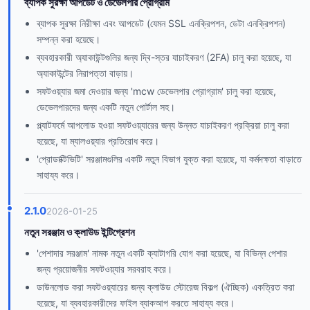
ব্যাপক সুরক্ষা আপডেট ও ডেভেলপার প্রোগ্রাম
ব্যাপক সুরক্ষা নিরীক্ষা এবং আপডেট (যেমন SSL এনক্রিপশন, ডেটা এনক্রিপশন)
সম্পন্ন করা হয়েছে।
ব্যবহারকারী অ্যাকাউন্টগুলির জন্য দ্বি-স্তর যাচাইকরণ (2FA) চালু করা হয়েছে, যা
অ্যাকাউন্টের নিরাপত্তা বাড়ায়।
সফটওয়্যার জমা দেওয়ার জন্য 'mcw ডেভেলপার প্রোগ্রাম' চালু করা হয়েছে,
ডেভেলপারদের জন্য একটি নতুন পোর্টাল সহ।
প্ল্যাটফর্মে আপলোড হওয়া সফটওয়্যারের জন্য উন্নত যাচাইকরণ প্রক্রিয়া চালু করা
হয়েছে, যা ম্যালওয়্যার প্রতিরোধ করে।
'প্রোডাক্টিভিটি' সরঞ্জামগুলির একটি নতুন বিভাগ যুক্ত করা হয়েছে, যা কর্মদক্ষতা বাড়াতে
সাহায্য করে।
2.1.0
2026-01-25
নতুন সরঞ্জাম ও ক্লাউড ইন্টিগ্রেশন
'পেশাদার সরঞ্জাম' নামক নতুন একটি ক্যাটাগরি যোগ করা হয়েছে, যা বিভিন্ন পেশার
জন্য প্রয়োজনীয় সফটওয়্যার সরবরাহ করে।
ডাউনলোড করা সফটওয়্যারের জন্য ক্লাউড স্টোরেজ বিকল্প (ঐচ্ছিক) একত্রিত করা
হয়েছে, যা ব্যবহারকারীদের ফাইল ব্যাকআপ করতে সাহায্য করে।