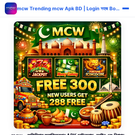
mcw Trending mcw Apk BD | Login সহজ Bonus 🔥