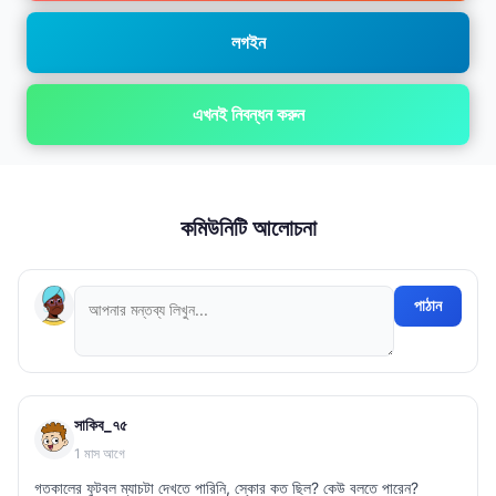
লগইন
এখনই নিবন্ধন করুন
কমিউনিটি আলোচনা
পাঠান
সাকিব_৭৫
1 মাস আগে
গতকালের ফুটবল ম্যাচটা দেখতে পারিনি, স্কোর কত ছিল? কেউ বলতে পারেন?