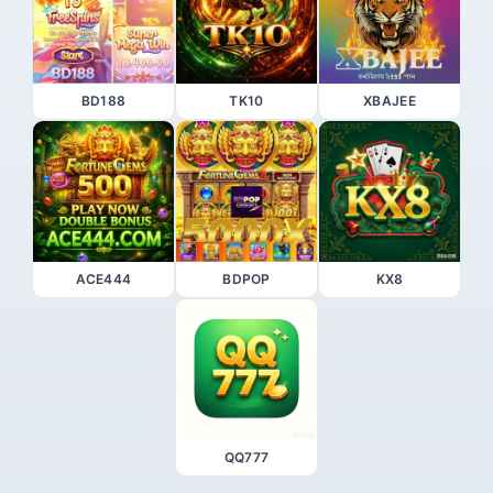
BD188
TK10
XBAJEE
ACE444
BDPOP
KX8
QQ777