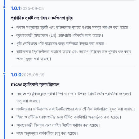
1.0.1
2025-09-05
প্রাথমিক ত্রুটি সংশোধন ও কর্মক্ষমতা বৃদ্ধি
লগইন সংক্রান্ত ত্রুটি এবং ডাউনলোড ব্যাহত হওয়ার সমস্যা সমাধান করা হয়েছে।
ব্যবহারকারী ইন্টারফেসে (UI) ছোটখাটো পরিবর্তন আনা হয়েছে।
পৃষ্ঠা লোডিংয়ের গতি বাড়ানোর জন্য কর্মক্ষমতা উন্নত করা হয়েছে।
ডাউনলোড স্থিতিশীলতা বাড়ানো হয়েছে এবং সংযোগ বিচ্ছিন্ন হলে পুনরায় শুরু করার
ক্ষমতা যুক্ত করা হয়েছে।
1.0.0
2025-08-19
mcw প্ল্যাটফর্মের প্রথম উন্মোচন
mcw প্রযুক্তিকেন্দ্ৰ দ্বারা শিক্ষা ও শেখার উপকরণ প্ল্যাটফর্মের প্রাথমিক সংস্করণ
চালু করা হয়েছে।
সফটওয়্যার ডাউনলোড এবং ইনস্টলেশনের জন্য মৌলিক কার্যকারিতা যুক্ত করা হয়েছে।
শিক্ষা ও মৌলিক সরঞ্জামগুলির জন্য সীমিত ক্যাটাগরি অন্তর্ভুক্ত করা হয়েছে।
ব্যবহারকারী নিবন্ধন এবং লগইন সিস্টেম স্থাপন করা হয়েছে।
সহজ অনুসন্ধান কার্যকারিতা চালু করা হয়েছে।