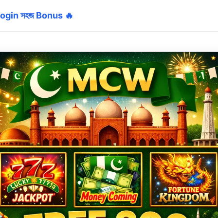
ogin সহজ Bonus 🔥