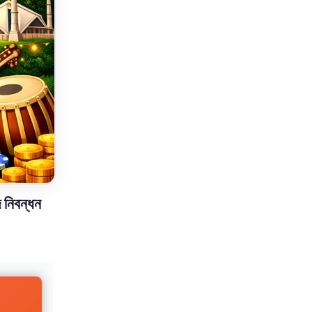
নিবন্ধন