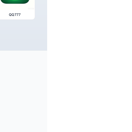
QQ777