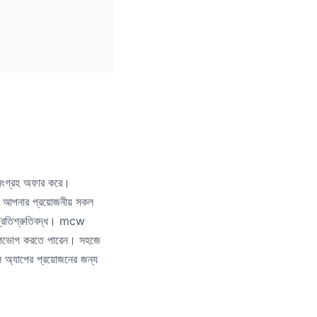
ন সংগ্রহ অফার করে।
— আপনার প্রয়োজনীয় সকল
 প্রতিশ্রুতিবদ্ধ। mcw
তা উপভোগ করতে পারেন। সহজে
অ্যাপের প্রয়োজনের জন্য