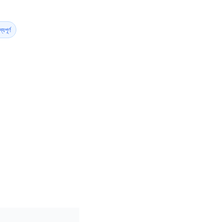
যপূর্ণ