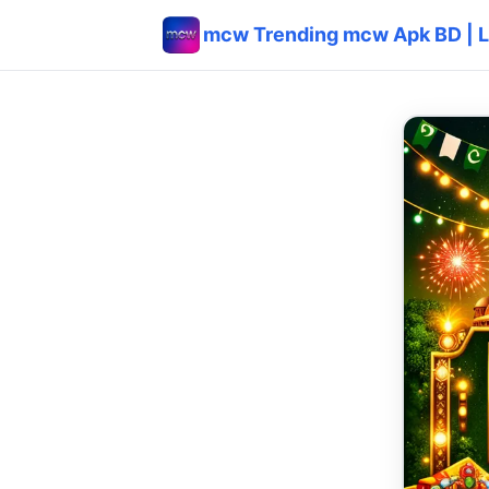
mcw Trending mcw Apk BD | L