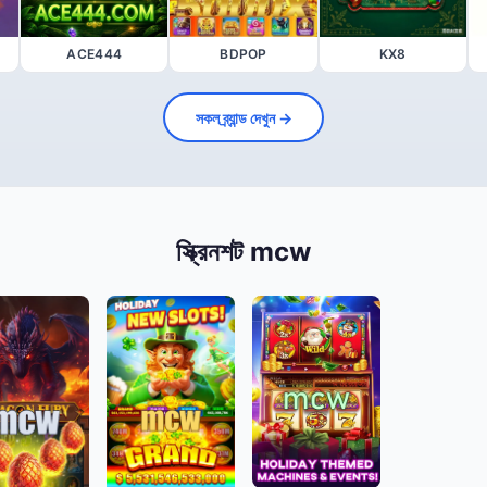
ACE444
BDPOP
KX8
সকল ব্র্যান্ড দেখুন →
স্ক্রিনশট mcw