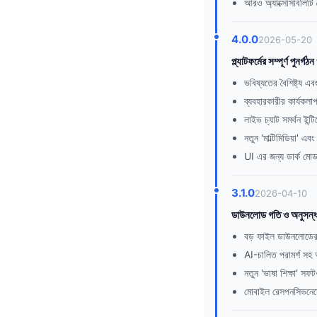
আরও অ্যাক্সেসিবিলিটি 
4.0.0
2026-05-20
প্ল্যাটফর্মের সম্পূর্ণ পুনর
ভবিষ্যতের বৈশিষ্ট্য এব
ব্যবহারকারীর কার্যকলা
লাইভ চ্যাট সমর্থন ইন্
নতুন 'মাল্টিমিডিয়া' এ
UI এর জন্য ডার্ক মোড
3.1.0
2026-04-10
ডাউনলোড গতি ও অনুসন্ধ
বড় ফাইল ডাউনলোডের গ
AI-চালিত পরামর্শ সহ অ
নতুন 'ভাষা শিক্ষা' সফট
মোবাইল রেসপনসিভনেসে