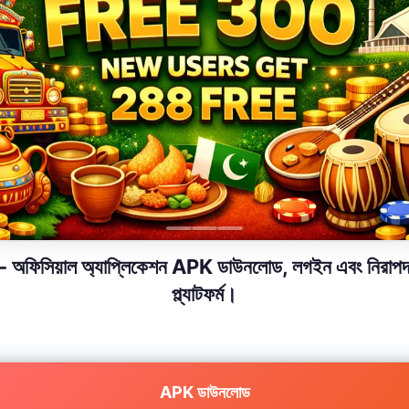
অফিসিয়াল অ্যাপ্লিকেশন APK ডাউনলোড, লগইন এবং নিরাপদ 
প্ল্যাটফর্ম।
APK ডাউনলোড