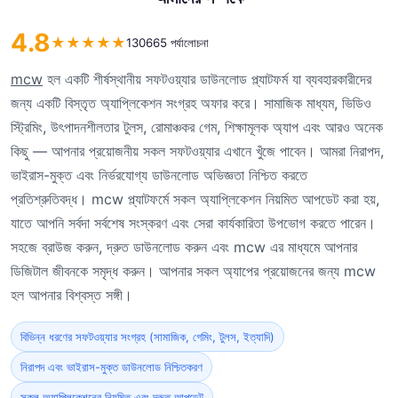
4.8
★
★
★
★
★
130665 পর্যালোচনা
mcw
হল একটি শীর্ষস্থানীয় সফটওয়্যার ডাউনলোড প্ল্যাটফর্ম যা ব্যবহারকারীদের
জন্য একটি বিস্তৃত অ্যাপ্লিকেশন সংগ্রহ অফার করে। সামাজিক মাধ্যম, ভিডিও
স্ট্রিমিং, উৎপাদনশীলতার টুলস, রোমাঞ্চকর গেম, শিক্ষামূলক অ্যাপ এবং আরও অনেক
কিছু — আপনার প্রয়োজনীয় সকল সফটওয়্যার এখানে খুঁজে পাবেন। আমরা নিরাপদ,
ভাইরাস-মুক্ত এবং নির্ভরযোগ্য ডাউনলোড অভিজ্ঞতা নিশ্চিত করতে
প্রতিশ্রুতিবদ্ধ। mcw প্ল্যাটফর্মে সকল অ্যাপ্লিকেশন নিয়মিত আপডেট করা হয়,
যাতে আপনি সর্বদা সর্বশেষ সংস্করণ এবং সেরা কার্যকারিতা উপভোগ করতে পারেন।
সহজে ব্রাউজ করুন, দ্রুত ডাউনলোড করুন এবং mcw এর মাধ্যমে আপনার
ডিজিটাল জীবনকে সমৃদ্ধ করুন। আপনার সকল অ্যাপের প্রয়োজনের জন্য mcw
হল আপনার বিশ্বস্ত সঙ্গী।
বিভিন্ন ধরণের সফটওয়্যার সংগ্রহ (সামাজিক, গেমিং, টুলস, ইত্যাদি)
নিরাপদ এবং ভাইরাস-মুক্ত ডাউনলোড নিশ্চিতকরণ
সকল অ্যাপ্লিকেশনের নিয়মিত এবং দ্রুত আপডেট