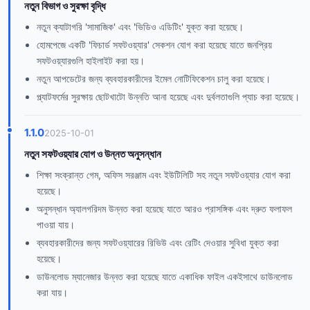
নতুন বিভাগ ও সুরক্ষা বৃদ্ধি
নতুন ক্যাটাগরি 'সামাজিক' এবং 'ভিডিও এডিটিং' যুক্ত করা হয়েছে।
হোমপেজে একটি 'ফিচার্ড সফটওয়্যার' সেকশন যোগ করা হয়েছে যাতে জনপ্রিয়
সফটওয়্যারগুলি হাইলাইট করা হয়।
নতুন আপডেটের জন্য ব্যবহারকারীদের ইমেল নোটিফিকেশন চালু করা হয়েছে।
প্ল্যাটফর্মের সুরক্ষায় ছোটখাটো উন্নতি আনা হয়েছে এবং দুর্বলতাগুলি প্যাচ করা হয়েছে।
1.1.0
2025-10-01
নতুন সফটওয়্যার যোগ ও উন্নত অনুসন্ধান
শিক্ষা সংক্রান্ত গেম, অফিস সরঞ্জাম এবং ইউটিলিটি সহ নতুন সফটওয়্যার যোগ করা
হয়েছে।
অনুসন্ধান অ্যালগরিদম উন্নত করা হয়েছে যাতে আরও প্রাসঙ্গিক এবং দ্রুত ফলাফল
পাওয়া যায়।
ব্যবহারকারীদের জন্য সফটওয়্যারের রিভিউ এবং রেটিং দেওয়ার সুবিধা যুক্ত করা
হয়েছে।
ডাউনলোড ম্যানেজার উন্নত করা হয়েছে যাতে একাধিক ফাইল একইসাথে ডাউনলোড
করা যায়।