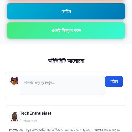
লগইন
এখনই নিবন্ধন করুন
কমিউনিটি আলোচনা
পাঠান
TechEnthusiast
1 সপ্তাহ আগে
mcw এর নতুন আপডেটের পর অভিজ্ঞতা অনেক ভালো হয়েছে। আগের থেকে অনেক