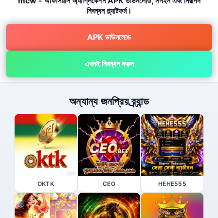
mcw - অফিসিয়াল অ্যাপ্লিকেশন APK ডাউনলোড, লগইন এবং নিরাপদ
নিবন্ধন প্ল্যাটফর্ম।
APK ডাউনলোড
এখনই নিবন্ধন করুন
অন্যান্য জনপ্রিয় ব্র্যান্ড
OKTK
CEO
HEHE555