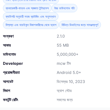
ব্যবহারকারী-বান্ধব এবং স্বজ্ঞাত ইন্টারফেস
উচ্চ ডাউনলোড গতি
ক্যাটাগরি অনুযায়ী সহজ ব্রাউজিং এবং অনুসন্ধান
বিশ্বস্ত এবং যাচাইকৃত বিকাশকারীদের থেকে অ্যাপ
বিভিন্ন ডিভাইসের জন্য সামঞ্জস্যপূর্ণ
সংস্করণ
2.1.0
আকার
55 MB
ডাউনলোড
5,000,000+
Developer
mcw টিম
প্রয়োজনীয়তা
Android 5.0+
আপডেট
ডিসেম্বর 10, 2023
বিভাগ
অ্যাপ স্টোর
কনটেন্ট রেটিং
সকলের জন্য