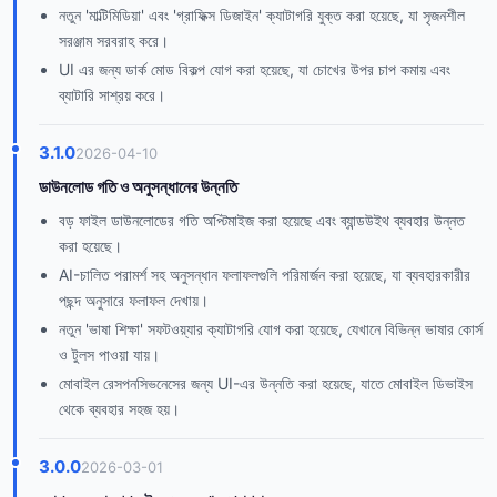
নতুন 'মাল্টিমিডিয়া' এবং 'গ্রাফিক্স ডিজাইন' ক্যাটাগরি যুক্ত করা হয়েছে, যা সৃজনশীল
সরঞ্জাম সরবরাহ করে।
UI এর জন্য ডার্ক মোড বিকল্প যোগ করা হয়েছে, যা চোখের উপর চাপ কমায় এবং
ব্যাটারি সাশ্রয় করে।
3.1.0
2026-04-10
ডাউনলোড গতি ও অনুসন্ধানের উন্নতি
বড় ফাইল ডাউনলোডের গতি অপ্টিমাইজ করা হয়েছে এবং ব্যান্ডউইথ ব্যবহার উন্নত
করা হয়েছে।
AI-চালিত পরামর্শ সহ অনুসন্ধান ফলাফলগুলি পরিমার্জন করা হয়েছে, যা ব্যবহারকারীর
পছন্দ অনুসারে ফলাফল দেখায়।
নতুন 'ভাষা শিক্ষা' সফটওয়্যার ক্যাটাগরি যোগ করা হয়েছে, যেখানে বিভিন্ন ভাষার কোর্স
ও টুলস পাওয়া যায়।
মোবাইল রেসপনসিভনেসের জন্য UI-এর উন্নতি করা হয়েছে, যাতে মোবাইল ডিভাইস
থেকে ব্যবহার সহজ হয়।
3.0.0
2026-03-01