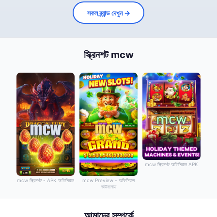
সকল ব্র্যান্ড দেখুন →
স্ক্রিনশট mcw
mcw স্ক্রিনশট অফিসিয়াল APK
mcw স্ক্রিনশট - APK অফিসিয়াল
mcw Preview - অফিসিয়াল
ডাউনলোড
আমাদের সম্পর্কে