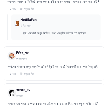
গতকাল 'কারাগার' সিরিজটা দেখা শুরু করেছি। দারুণ লাগছে! আপনারা দেখেছেন কেউ?
💬 উত্তর দিন
♥ 36
NetflixFan
2 দিন আগে
হ্যাঁ, দেখেছি! অপূর্ব নির্মাণ। চঞ্চল চৌধুরীর অভিনয় তো দুর্দান্ত!
শিক্ষিত_গরু
2 দিন আগে
সকালের নাস্তার জন্য নতুন কি রেসিপি ট্রাই করা যায়? ডিম-রুটি ছাড়া আর কিছু চাই!
💬 উত্তর দিন
♥ 10
ফারজানা_৯৯
গতকাল
আজকে এত গরম যে কাজ করতে মন চাইছে না। ফ্যানের নিচে বসে শুধু চা খাচ্ছি। 🥵