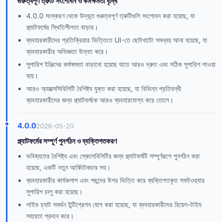
গুরুত্বপূর্ণ ত্রুটি সংশোধন ও কর্মক্ষমতা বৃদ্ধি
4.0.0 সংস্করণ থেকে উদ্ভূত গুরুত্বপূর্ণ ত্রুটিগুলি সংশোধন করা হয়েছে, যা
প্ল্যাটফর্মের স্থিতিশীলতা বাড়ায়।
ব্যবহারকারীদের প্রতিক্রিয়ার ভিত্তিতে UI-তে ছোটখাটো সমন্বয় আনা হয়েছে, যা
ব্যবহারকারীর অভিজ্ঞতা উন্নত করে।
সুপারিশ ইঞ্জিনের কর্মক্ষমতা বাড়ানো হয়েছে যাতে আরও দ্রুত এবং সঠিক সুপারিশ পাওয়া
যায়।
আরও অ্যাক্সেসিবিলিটি বৈশিষ্ট্য যুক্ত করা হয়েছে, যা বিভিন্ন প্রতিবন্ধী
ব্যবহারকারীদের জন্য প্ল্যাটফর্মকে আরও ব্যবহারযোগ্য করে তোলে।
4.0.0
2026-05-20
প্ল্যাটফর্মের সম্পূর্ণ পুনর্গঠন ও ব্যক্তিগতকরণ
ভবিষ্যতের বৈশিষ্ট্য এবং স্কেলেবিলিটির জন্য প্ল্যাটফর্মটি সম্পূর্ণরূপে পুনর্গঠন করা
হয়েছে, একটি নতুন আর্কিটেকচার সহ।
ব্যবহারকারীর কার্যকলাপ এবং পছন্দের উপর ভিত্তি করে ব্যক্তিগতকৃত সফটওয়্যার
সুপারিশ চালু করা হয়েছে।
লাইভ চ্যাট সমর্থন ইন্টিগ্রেশন যোগ করা হয়েছে, যা ব্যবহারকারীদের রিয়েল-টাইম
সহায়তা প্রদান করে।