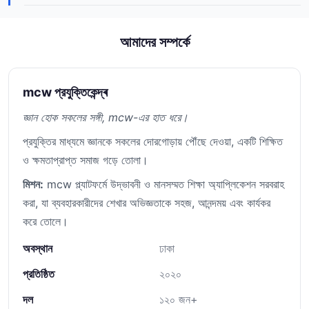
আমাদের সম্পর্কে
mcw প্রযুক্তিকেন্দ্ৰ
জ্ঞান হোক সকলের সঙ্গী, mcw-এর হাত ধরে।
প্রযুক্তির মাধ্যমে জ্ঞানকে সকলের দোরগোড়ায় পৌঁছে দেওয়া, একটি শিক্ষিত
ও ক্ষমতাপ্রাপ্ত সমাজ গড়ে তোলা।
মিশন:
mcw প্ল্যাটফর্মে উদ্ভাবনী ও মানসম্মত শিক্ষা অ্যাপ্লিকেশন সরবরাহ
করা, যা ব্যবহারকারীদের শেখার অভিজ্ঞতাকে সহজ, আনন্দময় এবং কার্যকর
করে তোলে।
অবস্থান
ঢাকা
প্রতিষ্ঠিত
২০২০
দল
১২০ জন+