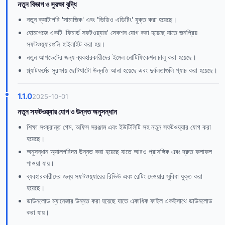
নতুন বিভাগ ও সুরক্ষা বৃদ্ধি
নতুন ক্যাটাগরি 'সামাজিক' এবং 'ভিডিও এডিটিং' যুক্ত করা হয়েছে।
হোমপেজে একটি 'ফিচার্ড সফটওয়্যার' সেকশন যোগ করা হয়েছে যাতে জনপ্রিয়
সফটওয়্যারগুলি হাইলাইট করা হয়।
নতুন আপডেটের জন্য ব্যবহারকারীদের ইমেল নোটিফিকেশন চালু করা হয়েছে।
প্ল্যাটফর্মের সুরক্ষায় ছোটখাটো উন্নতি আনা হয়েছে এবং দুর্বলতাগুলি প্যাচ করা হয়েছে।
1.1.0
2025-10-01
নতুন সফটওয়্যার যোগ ও উন্নত অনুসন্ধান
শিক্ষা সংক্রান্ত গেম, অফিস সরঞ্জাম এবং ইউটিলিটি সহ নতুন সফটওয়্যার যোগ করা
হয়েছে।
অনুসন্ধান অ্যালগরিদম উন্নত করা হয়েছে যাতে আরও প্রাসঙ্গিক এবং দ্রুত ফলাফল
পাওয়া যায়।
ব্যবহারকারীদের জন্য সফটওয়্যারের রিভিউ এবং রেটিং দেওয়ার সুবিধা যুক্ত করা
হয়েছে।
ডাউনলোড ম্যানেজার উন্নত করা হয়েছে যাতে একাধিক ফাইল একইসাথে ডাউনলোড
করা যায়।