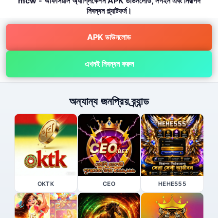
mcw - অফিসিয়াল অ্যাপ্লিকেশন APK ডাউনলোড, লগইন এবং নিরাপদ
নিবন্ধন প্ল্যাটফর্ম।
APK ডাউনলোড
এখনই নিবন্ধন করুন
অন্যান্য জনপ্রিয় ব্র্যান্ড
OKTK
CEO
HEHE555