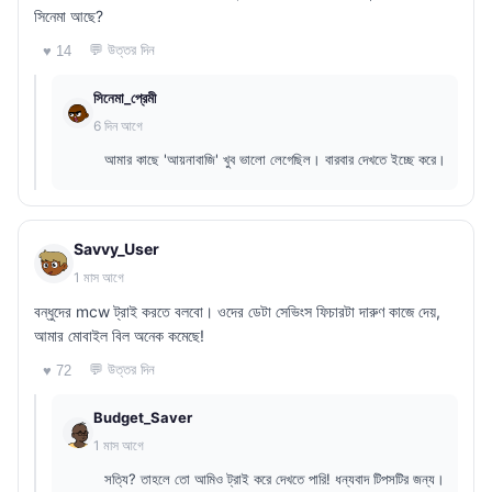
সিনেমা আছে?
💬 উত্তর দিন
♥ 14
সিনেমা_প্রেমী
6 দিন আগে
আমার কাছে 'আয়নাবাজি' খুব ভালো লেগেছিল। বারবার দেখতে ইচ্ছে করে।
Savvy_User
1 মাস আগে
বন্ধুদের mcw ট্রাই করতে বলবো। ওদের ডেটা সেভিংস ফিচারটা দারুণ কাজে দেয়,
আমার মোবাইল বিল অনেক কমেছে!
💬 উত্তর দিন
♥ 72
Budget_Saver
1 মাস আগে
সত্যি? তাহলে তো আমিও ট্রাই করে দেখতে পারি! ধন্যবাদ টিপসটির জন্য।