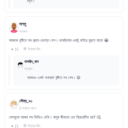
চলুন।
সাপ্লু
গতকাল
আজকে বৃষ্টিতে সব প্ল্যান ভেস্তে গেল। ভাবছিলাম একটু বাইরে ঘুরতে যাবো 😭
💬 উত্তর দিন
♥ 15
নাসরিন_খান
গতকাল
আমারও একই অবস্থা! বৃষ্টিতে সব শেষ। 😫
সৌম্য_৯১
2 সপ্তাহ আগে
ফেসবুকে আজব সব ভিডিও দেখি। মানুষ কীভাবে এত ক্রিয়েটিভ হয়? 🤔
💬 উত্তর দিন
♥ 21