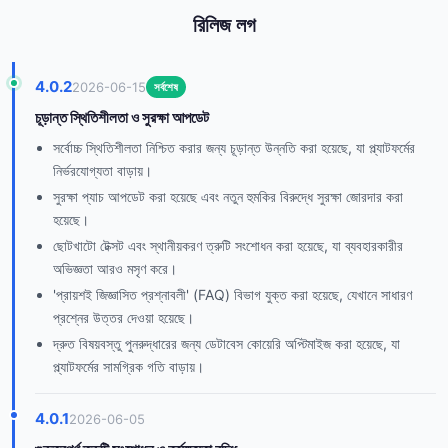
রিলিজ লগ
4.0.2
2026-06-15
সর্বশেষ
চূড়ান্ত স্থিতিশীলতা ও সুরক্ষা আপডেট
সর্বোচ্চ স্থিতিশীলতা নিশ্চিত করার জন্য চূড়ান্ত উন্নতি করা হয়েছে, যা প্ল্যাটফর্মের
নির্ভরযোগ্যতা বাড়ায়।
সুরক্ষা প্যাচ আপডেট করা হয়েছে এবং নতুন হুমকির বিরুদ্ধে সুরক্ষা জোরদার করা
হয়েছে।
ছোটখাটো টেক্সট এবং স্থানীয়করণ ত্রুটি সংশোধন করা হয়েছে, যা ব্যবহারকারীর
অভিজ্ঞতা আরও মসৃণ করে।
'প্রায়শই জিজ্ঞাসিত প্রশ্নাবলী' (FAQ) বিভাগ যুক্ত করা হয়েছে, যেখানে সাধারণ
প্রশ্নের উত্তর দেওয়া হয়েছে।
দ্রুত বিষয়বস্তু পুনরুদ্ধারের জন্য ডেটাবেস কোয়েরি অপ্টিমাইজ করা হয়েছে, যা
প্ল্যাটফর্মের সামগ্রিক গতি বাড়ায়।
4.0.1
2026-06-05