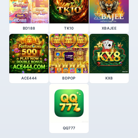
BD188
TK10
XBAJEE
ACE444
BDPOP
KX8
QQ777