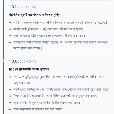
1.0.1
2025-09-05
প্রাথমিক ত্রুটি সংশোধন ও কর্মক্ষমতা বৃদ্ধি
লগইন সংক্রান্ত ত্রুটি এবং ডাউনলোড ব্যাহত হওয়ার সমস্যা সমাধান করা হয়েছে।
ব্যবহারকারী ইন্টারফেসে (UI) ছোটখাটো পরিবর্তন আনা হয়েছে।
পৃষ্ঠা লোডিংয়ের গতি বাড়ানোর জন্য কর্মক্ষমতা উন্নত করা হয়েছে।
ডাউনলোড স্থিতিশীলতা বাড়ানো হয়েছে এবং সংযোগ বিচ্ছিন্ন হলে পুনরায় শুরু করার
ক্ষমতা যুক্ত করা হয়েছে।
1.0.0
2025-08-19
mcw প্ল্যাটফর্মের প্রথম উন্মোচন
mcw প্রযুক্তিকেন্দ্ৰ দ্বারা শিক্ষা ও শেখার উপকরণ প্ল্যাটফর্মের প্রাথমিক সংস্করণ
চালু করা হয়েছে।
সফটওয়্যার ডাউনলোড এবং ইনস্টলেশনের জন্য মৌলিক কার্যকারিতা যুক্ত করা হয়েছে।
শিক্ষা ও মৌলিক সরঞ্জামগুলির জন্য সীমিত ক্যাটাগরি অন্তর্ভুক্ত করা হয়েছে।
ব্যবহারকারী নিবন্ধন এবং লগইন সিস্টেম স্থাপন করা হয়েছে।
সহজ অনুসন্ধান কার্যকারিতা চালু করা হয়েছে।