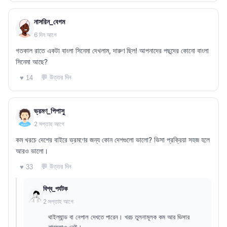
নাসরিন_বেগম
6 দিন আগে
গতকাল রাতে একটা বাংলা সিনেমা দেখলাম, দারুণ ছিল! আপনাদের পছন্দের কোনো বাংলা
সিনেমা আছে?
💬 উত্তর দিন
♥ 14
ভ্রমণ_পিপাসু
2 সপ্তাহ আগে
কম খরচে দেশের বাইরে ভ্রমণের জন্য কোন দেশগুলো ভালো? ভিসা প্রক্রিয়া সহজ হলে
আরও ভালো।
💬 উত্তর দিন
♥ 33
বিশ্ব_পর্যটক
2 সপ্তাহ আগে
থাইল্যান্ড বা নেপাল দেখতে পারেন। খরচ তুলনামূলক কম আর ভিসার