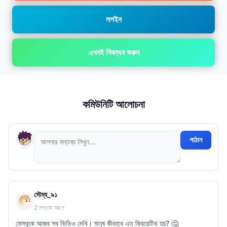
লগইন
এখনই নিবন্ধন করুন
কমিউনিটি আলোচনা
পাঠান
সৌম্য_৯১
2 সপ্তাহ আগে
ফেসবুকে আজব সব ভিডিও দেখি। মানুষ কীভাবে এত ক্রিয়েটিভ হয়? 🤔