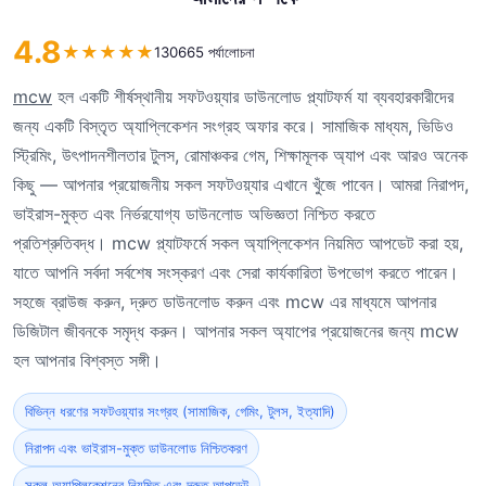
4.8
★
★
★
★
★
130665 পর্যালোচনা
mcw
হল একটি শীর্ষস্থানীয় সফটওয়্যার ডাউনলোড প্ল্যাটফর্ম যা ব্যবহারকারীদের
জন্য একটি বিস্তৃত অ্যাপ্লিকেশন সংগ্রহ অফার করে। সামাজিক মাধ্যম, ভিডিও
স্ট্রিমিং, উৎপাদনশীলতার টুলস, রোমাঞ্চকর গেম, শিক্ষামূলক অ্যাপ এবং আরও অনেক
কিছু — আপনার প্রয়োজনীয় সকল সফটওয়্যার এখানে খুঁজে পাবেন। আমরা নিরাপদ,
ভাইরাস-মুক্ত এবং নির্ভরযোগ্য ডাউনলোড অভিজ্ঞতা নিশ্চিত করতে
প্রতিশ্রুতিবদ্ধ। mcw প্ল্যাটফর্মে সকল অ্যাপ্লিকেশন নিয়মিত আপডেট করা হয়,
যাতে আপনি সর্বদা সর্বশেষ সংস্করণ এবং সেরা কার্যকারিতা উপভোগ করতে পারেন।
সহজে ব্রাউজ করুন, দ্রুত ডাউনলোড করুন এবং mcw এর মাধ্যমে আপনার
ডিজিটাল জীবনকে সমৃদ্ধ করুন। আপনার সকল অ্যাপের প্রয়োজনের জন্য mcw
হল আপনার বিশ্বস্ত সঙ্গী।
বিভিন্ন ধরণের সফটওয়্যার সংগ্রহ (সামাজিক, গেমিং, টুলস, ইত্যাদি)
নিরাপদ এবং ভাইরাস-মুক্ত ডাউনলোড নিশ্চিতকরণ
সকল অ্যাপ্লিকেশনের নিয়মিত এবং দ্রুত আপডেট