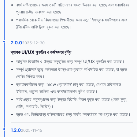
ব্যর্থ ডাউনলোডের জন্য ত্রুটি পরিচালনার ক্ষমতা উন্নত করা হয়েছে এবং স্বয়ংক্রিয়
পুনরায় চেষ্টার ব্যবস্থা করা হয়েছে।
প্রাথমিক থেকে উচ্চ বিদ্যালয়ের শিক্ষার্থীদের জন্য নতুন শিক্ষামূলক সফটওয়্যার এবং
ইন্টারেক্টিভ লার্নিং টুলস যুক্ত করা হয়েছে।
2.0.0
2025-12-30
ব্যাপক UI/UX পুনর্গঠন ও কর্মক্ষমতা বৃদ্ধি
আধুনিক ডিজাইন ও উন্নত অনুভূতির জন্য সম্পূর্ণ UI/UX পুনর্গঠন করা হয়েছে।
সম্পূর্ণ প্ল্যাটফর্ম জুড়ে কর্মক্ষমতা উল্লেখযোগ্যভাবে অপ্টিমাইজ করা হয়েছে, যা দ্রুত
লোডিং নিশ্চিত করে।
ব্যবহারকারীদের জন্য 'mcw প্রোফাইল' চালু করা হয়েছে, যেখানে ডাউনলোড
ইতিহাস, পছন্দের তালিকা এবং কাস্টমাইজেশন সুবিধা রয়েছে।
সফটওয়্যার অনুসন্ধানের জন্য উন্নত ফিল্টারিং বিকল্প যুক্ত করা হয়েছে (যেমন মূল্য,
রেটিং, অপারেটিং সিস্টেম)।
দ্রুত এবং নির্ভরযোগ্য ডাউনলোডের জন্য সার্ভার অবকাঠামো আপগ্রেড করা হয়েছে।
1.2.0
2025-11-15