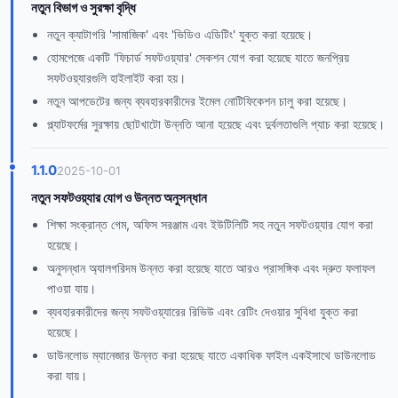
নতুন বিভাগ ও সুরক্ষা বৃদ্ধি
নতুন ক্যাটাগরি 'সামাজিক' এবং 'ভিডিও এডিটিং' যুক্ত করা হয়েছে।
হোমপেজে একটি 'ফিচার্ড সফটওয়্যার' সেকশন যোগ করা হয়েছে যাতে জনপ্রিয়
সফটওয়্যারগুলি হাইলাইট করা হয়।
নতুন আপডেটের জন্য ব্যবহারকারীদের ইমেল নোটিফিকেশন চালু করা হয়েছে।
প্ল্যাটফর্মের সুরক্ষায় ছোটখাটো উন্নতি আনা হয়েছে এবং দুর্বলতাগুলি প্যাচ করা হয়েছে।
1.1.0
2025-10-01
নতুন সফটওয়্যার যোগ ও উন্নত অনুসন্ধান
শিক্ষা সংক্রান্ত গেম, অফিস সরঞ্জাম এবং ইউটিলিটি সহ নতুন সফটওয়্যার যোগ করা
হয়েছে।
অনুসন্ধান অ্যালগরিদম উন্নত করা হয়েছে যাতে আরও প্রাসঙ্গিক এবং দ্রুত ফলাফল
পাওয়া যায়।
ব্যবহারকারীদের জন্য সফটওয়্যারের রিভিউ এবং রেটিং দেওয়ার সুবিধা যুক্ত করা
হয়েছে।
ডাউনলোড ম্যানেজার উন্নত করা হয়েছে যাতে একাধিক ফাইল একইসাথে ডাউনলোড
করা যায়।