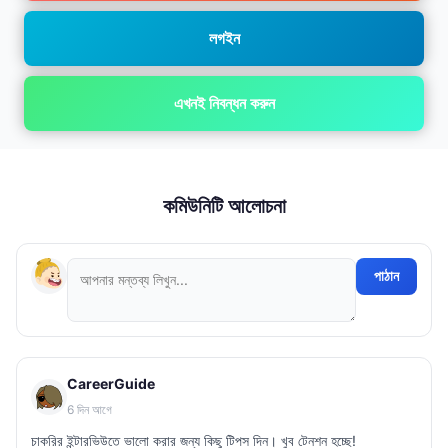
লগইন
এখনই নিবন্ধন করুন
কমিউনিটি আলোচনা
পাঠান
CareerGuide
6 দিন আগে
চাকরির ইন্টারভিউতে ভালো করার জন্য কিছু টিপস দিন। খুব টেনশন হচ্ছে!