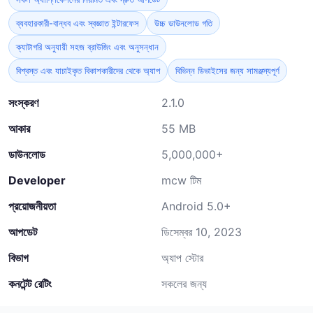
ব্যবহারকারী-বান্ধব এবং স্বজ্ঞাত ইন্টারফেস
উচ্চ ডাউনলোড গতি
ক্যাটাগরি অনুযায়ী সহজ ব্রাউজিং এবং অনুসন্ধান
বিশ্বস্ত এবং যাচাইকৃত বিকাশকারীদের থেকে অ্যাপ
বিভিন্ন ডিভাইসের জন্য সামঞ্জস্যপূর্ণ
সংস্করণ
2.1.0
আকার
55 MB
ডাউনলোড
5,000,000+
Developer
mcw টিম
প্রয়োজনীয়তা
Android 5.0+
আপডেট
ডিসেম্বর 10, 2023
বিভাগ
অ্যাপ স্টোর
কনটেন্ট রেটিং
সকলের জন্য