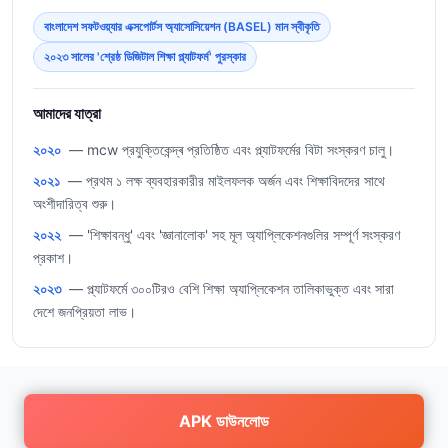
বাংলাদেশ সফটওয়্যার এক্সপোর্টস অ্যাসোসিয়েশন (BASEL) মান স্বীকৃতি
২০২৩ সালের 'শ্রেষ্ঠ ডিজিটাল শিক্ষা প্ল্যাটফর্ম' পুরস্কার
আমাদের যাত্রা
২০২০
— mcw প্রযুক্তিকেন্দ্ৰ প্রতিষ্ঠিত এবং প্ল্যাটফর্মের বিটা সংস্করণ চালু।
২০২১
— প্রথম ১ লক্ষ ব্যবহারকারীর মাইলফলক অর্জন এবং শিক্ষাবিদদের সাথে
অংশীদারিত্ব শুরু।
২০২২
— 'শিক্ষাবন্ধু' এবং 'জ্ঞানালোক' সহ মূল অ্যাপ্লিকেশনগুলির সম্পূর্ণ সংস্করণ
প্রকাশ।
২০২৩
— প্ল্যাটফর্মে ৩০০টিরও বেশি শিক্ষা অ্যাপ্লিকেশন তালিকাভুক্ত এবং সারা
দেশে জনপ্রিয়তা লাভ।
APK ডাউনলোড