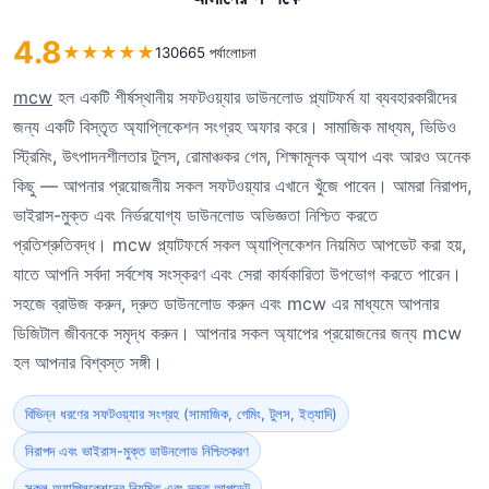
4.8
★
★
★
★
★
130665 পর্যালোচনা
mcw
হল একটি শীর্ষস্থানীয় সফটওয়্যার ডাউনলোড প্ল্যাটফর্ম যা ব্যবহারকারীদের
জন্য একটি বিস্তৃত অ্যাপ্লিকেশন সংগ্রহ অফার করে। সামাজিক মাধ্যম, ভিডিও
স্ট্রিমিং, উৎপাদনশীলতার টুলস, রোমাঞ্চকর গেম, শিক্ষামূলক অ্যাপ এবং আরও অনেক
কিছু — আপনার প্রয়োজনীয় সকল সফটওয়্যার এখানে খুঁজে পাবেন। আমরা নিরাপদ,
ভাইরাস-মুক্ত এবং নির্ভরযোগ্য ডাউনলোড অভিজ্ঞতা নিশ্চিত করতে
প্রতিশ্রুতিবদ্ধ। mcw প্ল্যাটফর্মে সকল অ্যাপ্লিকেশন নিয়মিত আপডেট করা হয়,
যাতে আপনি সর্বদা সর্বশেষ সংস্করণ এবং সেরা কার্যকারিতা উপভোগ করতে পারেন।
সহজে ব্রাউজ করুন, দ্রুত ডাউনলোড করুন এবং mcw এর মাধ্যমে আপনার
ডিজিটাল জীবনকে সমৃদ্ধ করুন। আপনার সকল অ্যাপের প্রয়োজনের জন্য mcw
হল আপনার বিশ্বস্ত সঙ্গী।
বিভিন্ন ধরণের সফটওয়্যার সংগ্রহ (সামাজিক, গেমিং, টুলস, ইত্যাদি)
নিরাপদ এবং ভাইরাস-মুক্ত ডাউনলোড নিশ্চিতকরণ
সকল অ্যাপ্লিকেশনের নিয়মিত এবং দ্রুত আপডেট