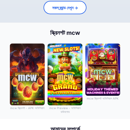
সকল ব্র্যান্ড দেখুন →
স্ক্রিনশট mcw
mcw স্ক্রিনশট অফিসিয়াল APK
mcw স্ক্রিনশট - APK অফিসিয়াল
mcw Preview - অফিসিয়াল
ডাউনলোড
আমাদের সম্পর্কে