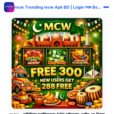
mcw Trending mcw Apk BD | Login সহজ Bonus 🔥