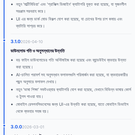
নতুন 'মাল্টিমিডিয়া' এবং 'গ্রাফিক্স ডিজাইন' ক্যাটাগরি যুক্ত করা হয়েছে, যা সৃজনশীল
সরঞ্জাম সরবরাহ করে।
UI এর জন্য ডার্ক মোড বিকল্প যোগ করা হয়েছে, যা চোখের উপর চাপ কমায় এবং
ব্যাটারি সাশ্রয় করে।
3.1.0
2026-04-10
ডাউনলোড গতি ও অনুসন্ধানের উন্নতি
বড় ফাইল ডাউনলোডের গতি অপ্টিমাইজ করা হয়েছে এবং ব্যান্ডউইথ ব্যবহার উন্নত
করা হয়েছে।
AI-চালিত পরামর্শ সহ অনুসন্ধান ফলাফলগুলি পরিমার্জন করা হয়েছে, যা ব্যবহারকারীর
পছন্দ অনুসারে ফলাফল দেখায়।
নতুন 'ভাষা শিক্ষা' সফটওয়্যার ক্যাটাগরি যোগ করা হয়েছে, যেখানে বিভিন্ন ভাষার কোর্স
ও টুলস পাওয়া যায়।
মোবাইল রেসপনসিভনেসের জন্য UI-এর উন্নতি করা হয়েছে, যাতে মোবাইল ডিভাইস
থেকে ব্যবহার সহজ হয়।
3.0.0
2026-03-01