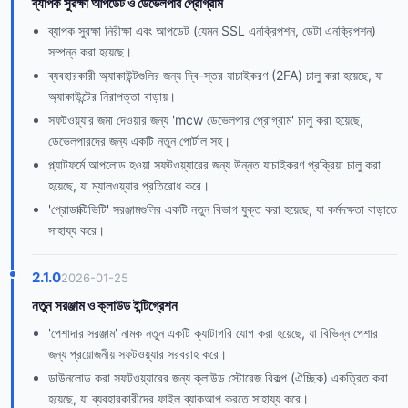
ব্যাপক সুরক্ষা আপডেট ও ডেভেলপার প্রোগ্রাম
ব্যাপক সুরক্ষা নিরীক্ষা এবং আপডেট (যেমন SSL এনক্রিপশন, ডেটা এনক্রিপশন)
সম্পন্ন করা হয়েছে।
ব্যবহারকারী অ্যাকাউন্টগুলির জন্য দ্বি-স্তর যাচাইকরণ (2FA) চালু করা হয়েছে, যা
অ্যাকাউন্টের নিরাপত্তা বাড়ায়।
সফটওয়্যার জমা দেওয়ার জন্য 'mcw ডেভেলপার প্রোগ্রাম' চালু করা হয়েছে,
ডেভেলপারদের জন্য একটি নতুন পোর্টাল সহ।
প্ল্যাটফর্মে আপলোড হওয়া সফটওয়্যারের জন্য উন্নত যাচাইকরণ প্রক্রিয়া চালু করা
হয়েছে, যা ম্যালওয়্যার প্রতিরোধ করে।
'প্রোডাক্টিভিটি' সরঞ্জামগুলির একটি নতুন বিভাগ যুক্ত করা হয়েছে, যা কর্মদক্ষতা বাড়াতে
সাহায্য করে।
2.1.0
2026-01-25
নতুন সরঞ্জাম ও ক্লাউড ইন্টিগ্রেশন
'পেশাদার সরঞ্জাম' নামক নতুন একটি ক্যাটাগরি যোগ করা হয়েছে, যা বিভিন্ন পেশার
জন্য প্রয়োজনীয় সফটওয়্যার সরবরাহ করে।
ডাউনলোড করা সফটওয়্যারের জন্য ক্লাউড স্টোরেজ বিকল্প (ঐচ্ছিক) একত্রিত করা
হয়েছে, যা ব্যবহারকারীদের ফাইল ব্যাকআপ করতে সাহায্য করে।