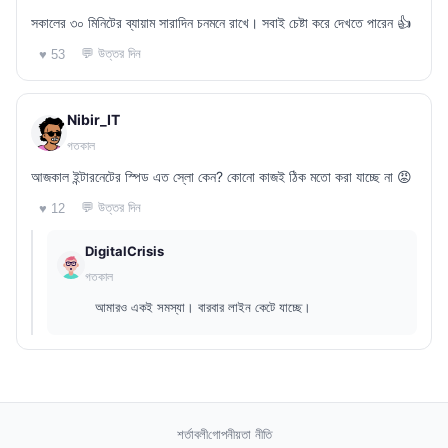
সকালের ৩০ মিনিটের ব্যায়াম সারাদিন চনমনে রাখে। সবাই চেষ্টা করে দেখতে পারেন 👍
💬 উত্তর দিন
♥ 53
Nibir_IT
গতকাল
আজকাল ইন্টারনেটের স্পিড এত স্লো কেন? কোনো কাজই ঠিক মতো করা যাচ্ছে না 😡
💬 উত্তর দিন
♥ 12
DigitalCrisis
গতকাল
আমারও একই সমস্যা। বারবার লাইন কেটে যাচ্ছে।
শর্তাবলী
গোপনীয়তা নীতি