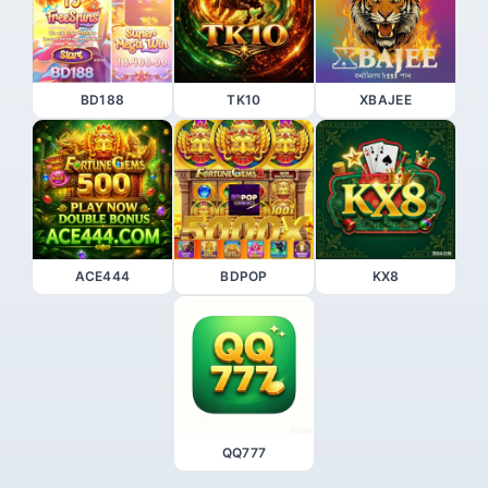
BD188
TK10
XBAJEE
ACE444
BDPOP
KX8
QQ777