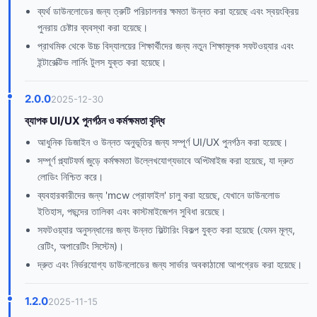
ব্যর্থ ডাউনলোডের জন্য ত্রুটি পরিচালনার ক্ষমতা উন্নত করা হয়েছে এবং স্বয়ংক্রিয়
পুনরায় চেষ্টার ব্যবস্থা করা হয়েছে।
প্রাথমিক থেকে উচ্চ বিদ্যালয়ের শিক্ষার্থীদের জন্য নতুন শিক্ষামূলক সফটওয়্যার এবং
ইন্টারেক্টিভ লার্নিং টুলস যুক্ত করা হয়েছে।
2.0.0
2025-12-30
ব্যাপক UI/UX পুনর্গঠন ও কর্মক্ষমতা বৃদ্ধি
আধুনিক ডিজাইন ও উন্নত অনুভূতির জন্য সম্পূর্ণ UI/UX পুনর্গঠন করা হয়েছে।
সম্পূর্ণ প্ল্যাটফর্ম জুড়ে কর্মক্ষমতা উল্লেখযোগ্যভাবে অপ্টিমাইজ করা হয়েছে, যা দ্রুত
লোডিং নিশ্চিত করে।
ব্যবহারকারীদের জন্য 'mcw প্রোফাইল' চালু করা হয়েছে, যেখানে ডাউনলোড
ইতিহাস, পছন্দের তালিকা এবং কাস্টমাইজেশন সুবিধা রয়েছে।
সফটওয়্যার অনুসন্ধানের জন্য উন্নত ফিল্টারিং বিকল্প যুক্ত করা হয়েছে (যেমন মূল্য,
রেটিং, অপারেটিং সিস্টেম)।
দ্রুত এবং নির্ভরযোগ্য ডাউনলোডের জন্য সার্ভার অবকাঠামো আপগ্রেড করা হয়েছে।
1.2.0
2025-11-15